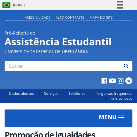
BRASIL
Simplifique!
ACESSIBILIDADE
ALTO CONTRASTE
MAPA DO SITE
Comunica BR
Pró-Reitoria de
Participe
Assistência Estudantil
Acesso à informação
UNIVERSIDADE FEDERAL DE UBERLÂNDIA
Legislação
Canais
Buscar
Dados abertos
Serviços
Telefones
Perguntas frequentes
Fale conosco
MENU
Toggle
navigat
Promoção de igualdades