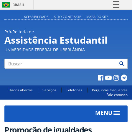
BRASIL
Simplifique!
ACESSIBILIDADE
ALTO CONTRASTE
MAPA DO SITE
Comunica BR
Pró-Reitoria de
Participe
Assistência Estudantil
Acesso à informação
UNIVERSIDADE FEDERAL DE UBERLÂNDIA
Legislação
Canais
Buscar
Dados abertos
Serviços
Telefones
Perguntas frequentes
Fale conosco
MENU
Toggle
navigat
Promoção de igualdades