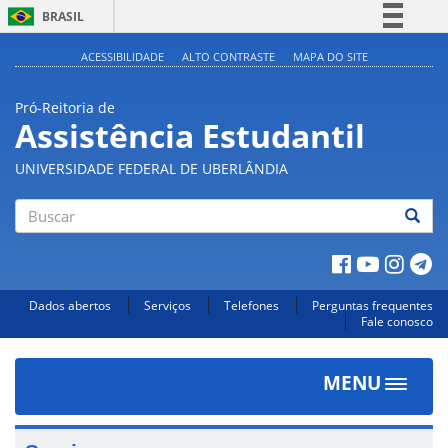
BRASIL
Simplifique!
ACESSIBILIDADE
ALTO CONTRASTE
MAPA DO SITE
Comunica BR
Pró-Reitoria de
Participe
Assistência Estudantil
Acesso à informação
UNIVERSIDADE FEDERAL DE UBERLÂNDIA
Legislação
Canais
Buscar
Dados abertos
Serviços
Telefones
Perguntas frequentes
Fale conosco
MENU
Toggle
navigat