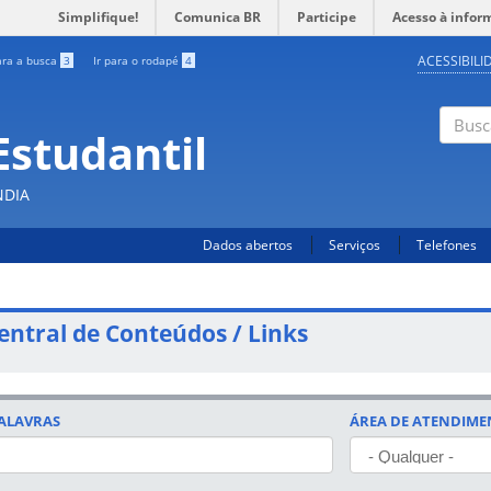
Simplifique!
Comunica BR
Participe
Acesso à infor
ACESSIBILI
ara a busca
3
Ir para o rodapé
4
Estudantil
Busc
NDIA
Dados abertos
Serviços
Telefones
entral de Conteúdos / Links
ALAVRAS
ÁREA DE ATENDIM