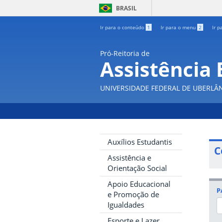
BRASIL
Ir para o conteúdo
1
Ir para o menu
2
Ir p
Pró-Reitoria de
Assistência 
UNIVERSIDADE FEDERAL DE UBERLÂ
Auxílios Estudantis
C
Assistência e
Orientação Social
Apoio Educacional
P
e Promoção de
Igualdades
Esporte e Lazer