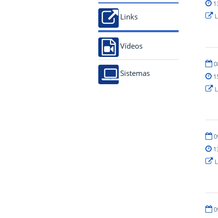
1
L
Links
Vídeos
0
Sistemas
1
L
0
1
L
0