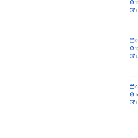
1
L
0
1
L
0
1
L