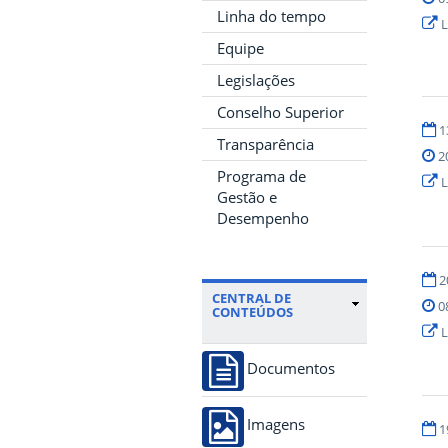
Linha do tempo
L
Equipe
Legislações
Conselho Superior
1
Transparência
2
Programa de
L
Gestão e
Desempenho
2
CENTRAL DE
0
CONTEÚDOS
L
Documentos
Imagens
1