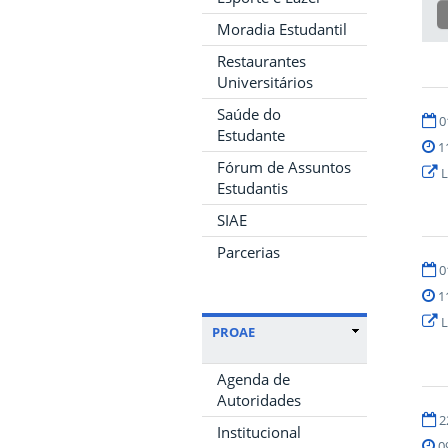
Moradia Estudantil
Restaurantes
Universitários
Saúde do
0
Estudante
1
Fórum de Assuntos
L
Estudantis
SIAE
Parcerias
0
1
L
PROAE
Agenda de
Autoridades
2
Institucional
0