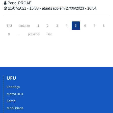
Portal PROAE
21/07/2021 - 15:33 - atualizado em 27/06/2023 - 16:54
first
anterior
1
2
3
4
5
6
7
8
9
…
próximo
last
UFU
Conheça
Marca UFU
Campi
Mobilidade