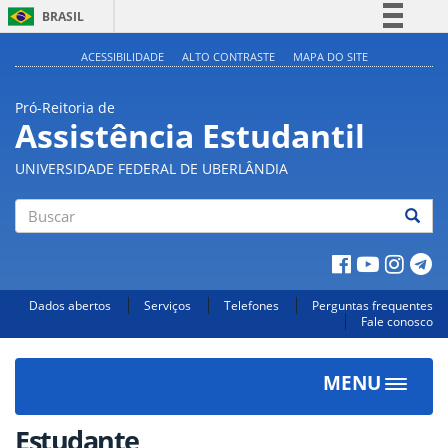
BRASIL
Simplifique!
ACESSIBILIDADE
ALTO CONTRASTE
MAPA DO SITE
Comunica BR
Pró-Reitoria de
Participe
Assistência Estudantil
Acesso à informação
UNIVERSIDADE FEDERAL DE UBERLÂNDIA
Legislação
Canais
Buscar
Dados abertos
Serviços
Telefones
Perguntas frequentes
Fale conosco
MENU
Toggle
navigat
Estudante