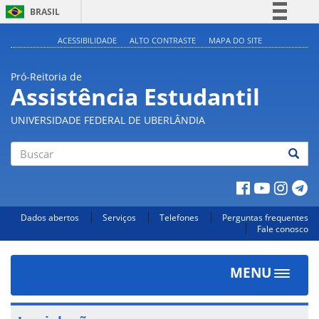
BRASIL
Simplifique!
ACESSIBILIDADE
ALTO CONTRASTE
MAPA DO SITE
Comunica BR
Pró-Reitoria de
Participe
Assistência Estudantil
Acesso à informação
UNIVERSIDADE FEDERAL DE UBERLÂNDIA
Legislação
Canais
Buscar
Dados abertos
Serviços
Telefones
Perguntas frequentes
Fale conosco
MENU
Toggle
navigat