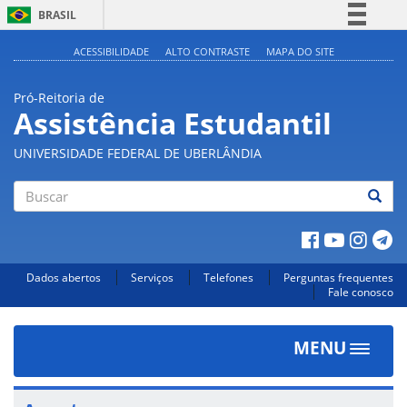
BRASIL
Simplifique!
ACESSIBILIDADE
ALTO CONTRASTE
MAPA DO SITE
Comunica BR
Pró-Reitoria de
Participe
Assistência Estudantil
Acesso à informação
UNIVERSIDADE FEDERAL DE UBERLÂNDIA
Legislação
Canais
Buscar
Dados abertos
Serviços
Telefones
Perguntas frequentes
Fale conosco
MENU
Toggle
navigat