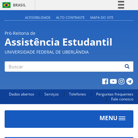
BRASIL
Simplifique!
ACESSIBILIDADE
ALTO CONTRASTE
MAPA DO SITE
Comunica BR
Pró-Reitoria de
Participe
Assistência Estudantil
Acesso à informação
UNIVERSIDADE FEDERAL DE UBERLÂNDIA
Legislação
Canais
Buscar
Dados abertos
Serviços
Telefones
Perguntas frequentes
Fale conosco
MENU
Toggle
navigat