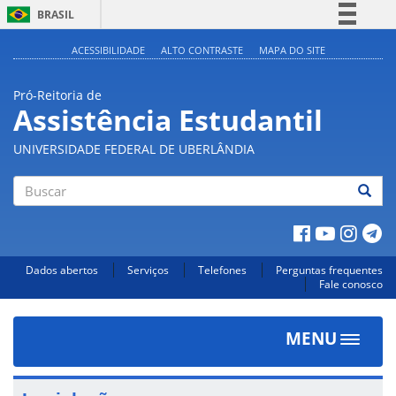
BRASIL
Simplifique!
ACESSIBILIDADE
ALTO CONTRASTE
MAPA DO SITE
Comunica BR
Pró-Reitoria de
Participe
Assistência Estudantil
Acesso à informação
UNIVERSIDADE FEDERAL DE UBERLÂNDIA
Legislação
Canais
Buscar
Dados abertos
Serviços
Telefones
Perguntas frequentes
Fale conosco
MENU
Toggle
navigat