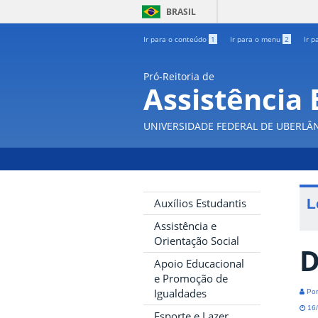
BRASIL
Ir para o conteúdo
1
Ir para o menu
2
Ir p
Pró-Reitoria de
Assistência 
UNIVERSIDADE FEDERAL DE UBERLÂ
L
Auxílios Estudantis
Assistência e
Orientação Social
D
Apoio Educacional
e Promoção de
Igualdades
Por
16/
Esporte e Lazer