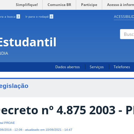
Simplifique!
Comunica BR
Participe
Acesso à infor
ACESSIBILI
ara a busca
3
Ir para o rodapé
4
Estudantil
Busc
NDIA
Dados abertos
Serviços
Telefones
egislação
ecreto nº 4.875 2003 -
tal PROAE
06/2016 - 12:06 - atualizado em 10/06/2021 - 14:47