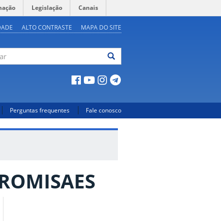
mação
Legislação
Canais
DADE
ALTO CONTRASTE
MAPA DO SITE
ar
Perguntas frequentes
Fale conosco
 PROMISAES