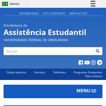
BRASIL
Simplifique!
ACESSIBILIDADE
ALTO CONTRASTE
MAPA DO SITE
Comunica BR
Pró-Reitoria de
Participe
Assistência Estudantil
Acesso à informação
UNIVERSIDADE FEDERAL DE UBERLÂNDIA
Legislação
Canais
Buscar
Dados abertos
Serviços
Telefones
Perguntas frequentes
Fale conosco
MENU
Toggle
navigat