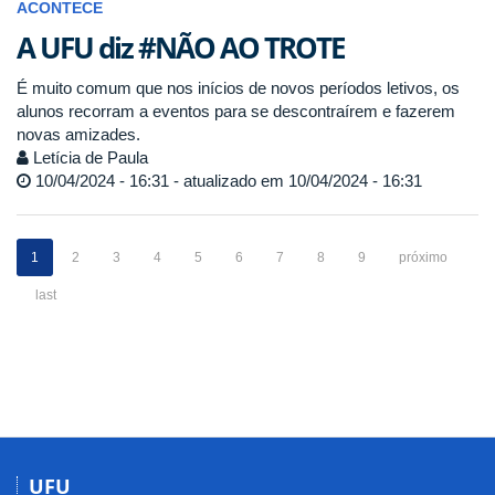
ACONTECE
A UFU diz #NÃO AO TROTE
É muito comum que nos inícios de novos períodos letivos, os
alunos recorram a eventos para se descontraírem e fazerem
novas amizades.
Letícia de Paula
10/04/2024 - 16:31 - atualizado em 10/04/2024 - 16:31
1
2
3
4
5
6
7
8
9
próximo
last
UFU