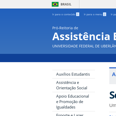
BRASIL
Ir para o conteúdo
1
Ir para o menu
2
Ir p
Pró-Reitoria de
Assistência 
UNIVERSIDADE FEDERAL DE UBERLÂ
A
Auxílios Estudantis
Assistência e
Orientação Social
S
Apoio Educacional
e Promoção de
Um
Igualdades
Esporte e Lazer