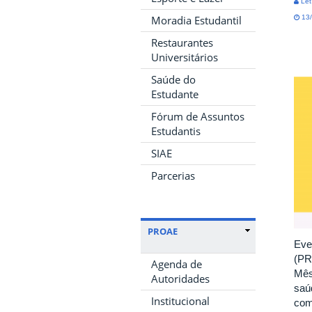
Let
13/
Moradia Estudantil
Restaurantes
Universitários
Saúde do
Estudante
Fórum de Assuntos
Estudantis
SIAE
Parcerias
PROAE
Eve
(PR
Agenda de
Mês
Autoridades
saú
Institucional
com