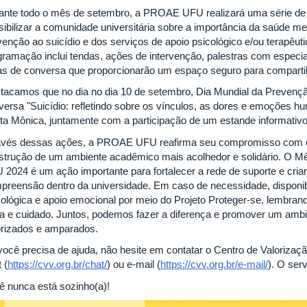
ante todo o mês de setembro, a PROAE UFU realizará uma série de 
sibilizar a comunidade universitária sobre a importância da saúde men
enção ao suicídio e dos serviços de apoio psicológico e/ou terapêutic
gramação inclui tendas, ações de intervenção, palestras com especi
as de conversa que proporcionarão um espaço seguro para compartil
tacamos que no dia no dia 10 de setembro, Dia Mundial da Prevençã
versa "Suicídio: refletindo sobre os vínculos, as dores e emoções 
ta Mônica, juntamente com a participação de um estande informativo
avés dessas ações, a PROAE UFU reafirma seu compromisso com o
strução de um ambiente acadêmico mais acolhedor e solidário. O M
 2024 é um ação importante para fortalecer a rede de suporte e cria
preensão dentro da universidade. Em caso de necessidade, disponib
cológica e apoio emocional por meio do Projeto Proteger-se, lembran
ça e cuidado. Juntos, podemos fazer a diferença e promover um amb
orizados e amparados.
você precisa de ajuda, não hesite em contatar o Centro de Valorizaç
 (
https://cvv.org.br/chat/
) ou e-mail (
https://cvv.org.br/e-mail/
). O serv
ê nunca está sozinho(a)!