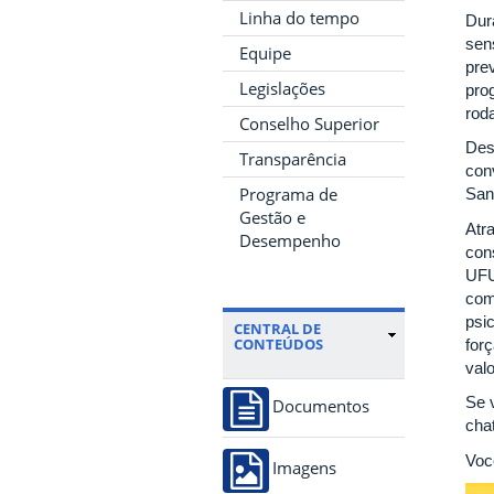
Linha do tempo
Dur
sen
Equipe
prev
Legislações
pro
rod
Conselho Superior
Des
Transparência
con
Programa de
San
Gestão e
Atr
Desempenho
con
UFU
com
psi
CENTRAL DE
CONTEÚDOS
for
val
Se 
Documentos
chat
Voc
Imagens