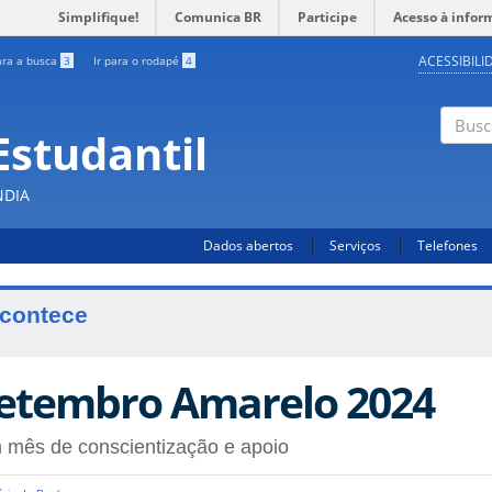
Simplifique!
Comunica BR
Participe
Acesso à infor
ACESSIBILI
ara a busca
3
Ir para o rodapé
4
Estudantil
Busc
NDIA
Dados abertos
Serviços
Telefones
contece
etembro Amarelo 2024
 mês de conscientização e apoio