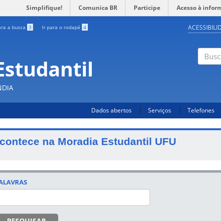
Simplifique!
Comunica BR
Participe
Acesso à infor
ACESSIBILI
ara a busca
3
Ir para o rodapé
4
Estudantil
Busc
NDIA
Dados abertos
Serviços
Telefones
contece na Moradia Estudantil UFU
ALAVRAS
PESQUISAR