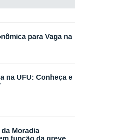
onômica para Vaga na
a na UFU: Conheça e
r
 da Moradia
em função da greve