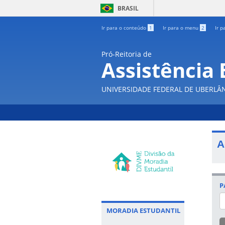
BRASIL
Ir para o conteúdo
1
Ir para o menu
2
Ir p
Pró-Reitoria de
Assistência 
UNIVERSIDADE FEDERAL DE UBERLÂ
A
P
MORADIA ESTUDANTIL