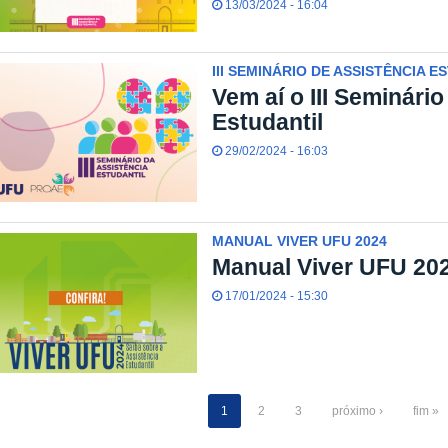
13/03/2024 - 16:04
III SEMINÁRIO DE ASSISTÊNCIA E
Vem aí o III Seminári
Estudantil
29/02/2024 - 16:03
MANUAL VIVER UFU 2024
Manual Viver UFU 20
17/01/2024 - 15:30
1
2
3
próximo ›
fim »