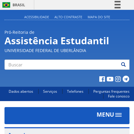
BRASIL
Simplifique!
ACESSIBILIDADE
ALTO CONTRASTE
MAPA DO SITE
Comunica BR
Pró-Reitoria de
Participe
Assistência Estudantil
Acesso à informação
UNIVERSIDADE FEDERAL DE UBERLÂNDIA
Legislação
Canais
Buscar
Dados abertos
Serviços
Telefones
Perguntas frequentes
Fale conosco
MENU
Toggle
navigat