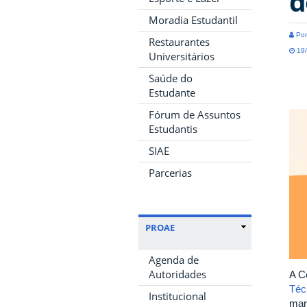
d
Moradia Estudantil
Por
Restaurantes
19/
Universitários
Saúde do
Estudante
Fórum de Assuntos
Estudantis
SIAE
Parcerias
PROAE
Agenda de
Autoridades
A C
Téc
Institucional
mar