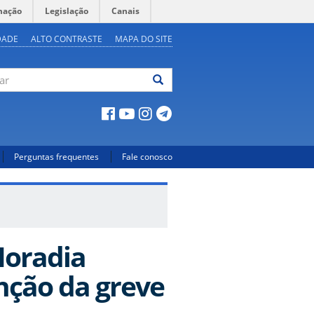
mação
Legislação
Canais
DADE
ALTO CONTRASTE
MAPA DO SITE
ar
Perguntas frequentes
Fale conosco
Moradia
nção da greve