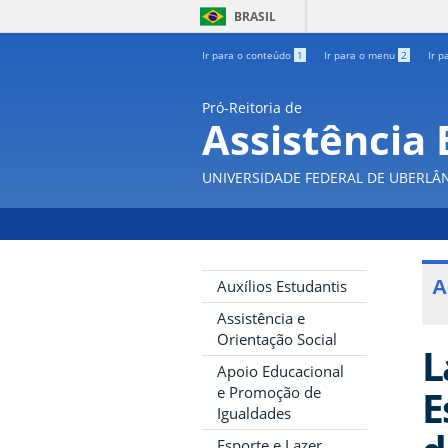
BRASIL
Ir para o conteúdo
1
Ir para o menu
2
Ir p
Pró-Reitoria de
Assistência 
UNIVERSIDADE FEDERAL DE UBERLÂ
A
Auxílios Estudantis
Assistência e
Orientação Social
L
Apoio Educacional
E
e Promoção de
Igualdades
Esporte e Lazer