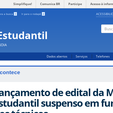
Simplifique!
Comunica BR
Participe
Acesso à infor
ACESSIBILI
ara a busca
3
Ir para o rodapé
4
Estudantil
Busc
NDIA
Dados abertos
Serviços
Telefones
contece
ançamento de edital da 
studantil suspenso em fu