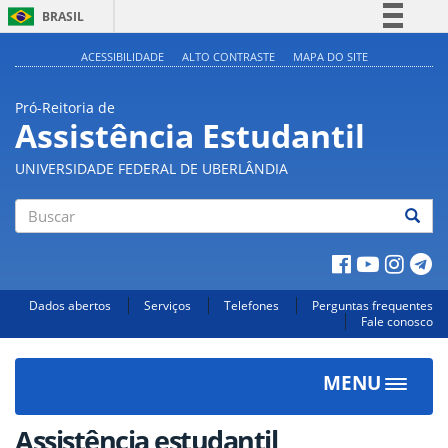
BRASIL
Simplifique!
ACESSIBILIDADE
ALTO CONTRASTE
MAPA DO SITE
Comunica BR
Pró-Reitoria de
Participe
Assistência Estudantil
Acesso à informação
UNIVERSIDADE FEDERAL DE UBERLÂNDIA
Legislação
Canais
Buscar
Dados abertos
Serviços
Telefones
Perguntas frequentes
Fale conosco
MENU
Toggle
navigat
Assistência estudantil