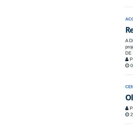
AC
Re
A D
pro
DE
P
0
CE
Ol
P
2