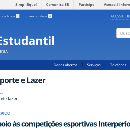
Simplifique!
Comunica BR
Participe
Acesso à infor
ACESSIBILI
ara a busca
3
Ir para o rodapé
4
Estudantil
Busc
NDIA
Dados abertos
Serviços
Telefones
porte e Lazer
L:
orte-lazer
RVIÇO
oio às competições esportivas Interperí