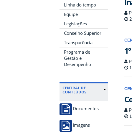
In
Linha do tempo
P
Equipe
2
Legislações
Conselho Superior
CE
Transparência
1º
Programa de
Gestão e
P
Desempenho
1
CENTRAL DE
CE
CONTEÚDOS
Ce
Documentos
P
1
Imagens