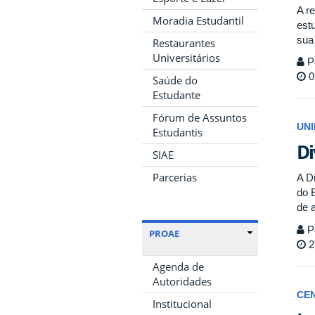
A re
Moradia Estudantil
est
sua
Restaurantes
Universitários
P
0
Saúde do
Estudante
Fórum de Assuntos
UN
Estudantis
Di
SIAE
Parcerias
A D
do 
de 
P
PROAE
2
Agenda de
Autoridades
CE
Institucional