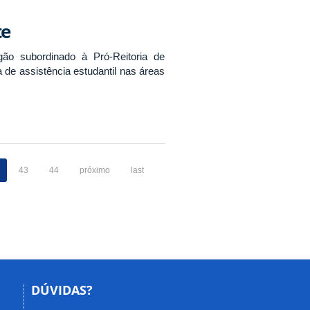
te
ão subordinado à Pró-Reitoria de
 de assistência estudantil nas áreas
43
44
próximo
last
DÚVIDAS?