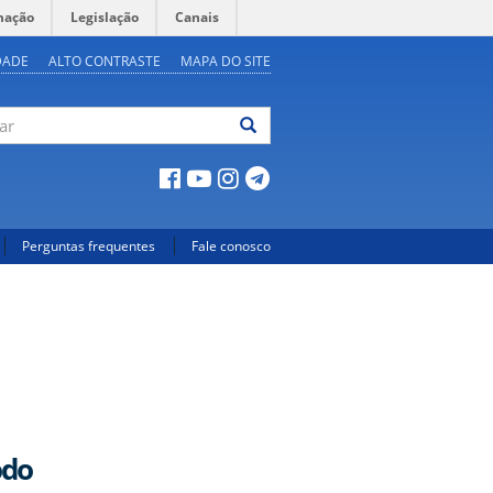
mação
Legislação
Canais
DADE
ALTO CONTRASTE
MAPA DO SITE
ar
Perguntas frequentes
Fale conosco
odo