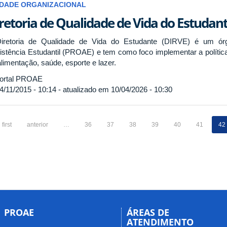
IDADE ORGANIZACIONAL
retoria de Qualidade de Vida do Estudan
iretoria de Qualidade de Vida do Estudante (DIRVE) é um órg
istência Estudantil (PROAE) e tem como foco implementar a política
alimentação, saúde, esporte e lazer.
ortal PROAE
4/11/2015 - 10:14 - atualizado em 10/04/2026 - 10:30
first
anterior
…
36
37
38
39
40
41
42
PROAE
ÁREAS DE
ATENDIMENTO