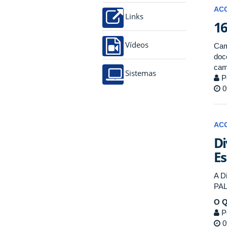
AC
Links
16
Vídeos
Cam
doc
cam
Sistemas
P
0
AC
Di
Es
A D
PAL
O 
P
0