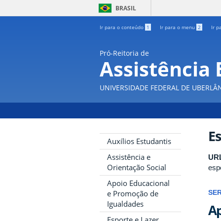
BRASIL
Ir para o conteúdo
1
Ir para o menu
2
Ir p
Pró-Reitoria de
Assistência 
UNIVERSIDADE FEDERAL DE UBERLÂ
Es
Auxílios Estudantis
Assistência e
UR
Orientação Social
esp
Apoio Educacional
e Promoção de
SE
Igualdades
Ap
Esporte e Lazer