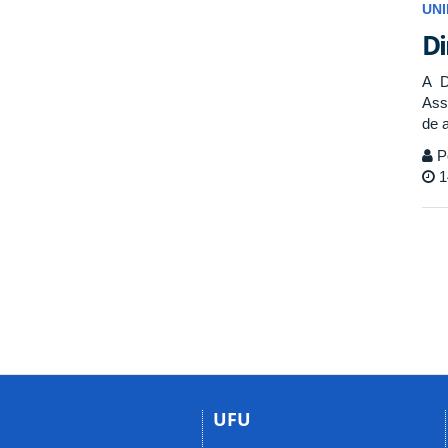
UN
Di
A D
Ass
de 
P
1
UFU