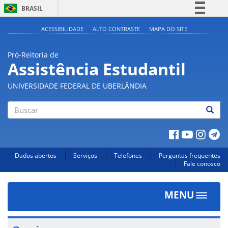
BRASIL
Simplifique!
ACESSIBILIDADE
ALTO CONTRASTE
MAPA DO SITE
Comunica BR
Pró-Reitoria de
Participe
Assistência Estudantil
Acesso à informação
UNIVERSIDADE FEDERAL DE UBERLÂNDIA
Legislação
Canais
Buscar
Dados abertos
Serviços
Telefones
Perguntas frequentes
Fale conosco
MENU
Toggle
navigat