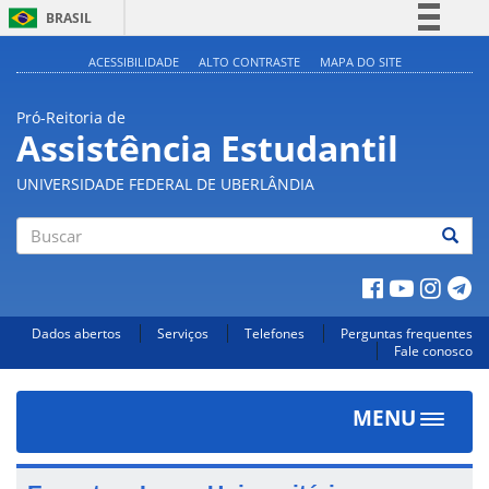
BRASIL
Simplifique!
ACESSIBILIDADE
ALTO CONTRASTE
MAPA DO SITE
Comunica BR
Pró-Reitoria de
Participe
Assistência Estudantil
Acesso à informação
UNIVERSIDADE FEDERAL DE UBERLÂNDIA
Legislação
Canais
Buscar
Dados abertos
Serviços
Telefones
Perguntas frequentes
Fale conosco
MENU
Toggle
navigat