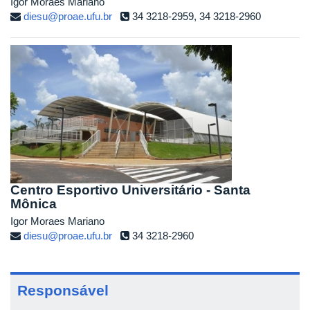
Igor Moraes Mariano
diesu@proae.ufu.br
34 3218-2959, 34 3218-2960
Centro Esportivo Universitário - Santa
Mônica
Igor Moraes Mariano
diesu@proae.ufu.br
34 3218-2960
Responsável