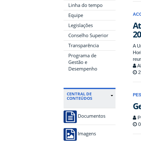
Linha do tempo
AC
Equipe
At
Legislações
20
Conselho Superior
Transparência
A U
Hor
Programa de
reun
Gestão e
Al
Desempenho
2
CENTRAL DE
PES
CONTEÚDOS
Ge
Documentos
P
0
Imagens