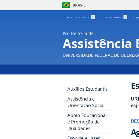
BRASIL
Ir para o conteúdo
1
Ir para o menu
2
Ir p
Pró-Reitoria de
Assistência 
UNIVERSIDADE FEDERAL DE UBERLÂ
Es
Auxílios Estudantis
Assistência e
UR
Orientação Social
esp
Apoio Educacional
e Promoção de
DE
Igualdades
Ag
Esporte e Lazer