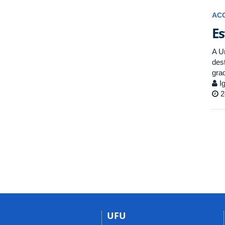
AC
Es
A U
des
gra
Ig
2
UFU