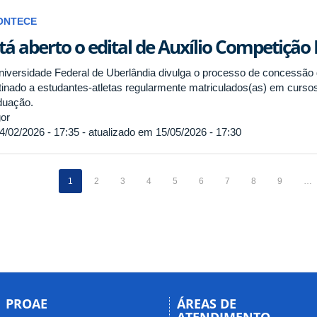
ONTECE
tá aberto o edital de Auxílio Competição
niversidade Federal de Uberlândia divulga o processo de concessão 
tinado a estudantes-atletas regularmente matriculados(as) em curso
duação.
or
4/02/2026 - 17:35 - atualizado em 15/05/2026 - 17:30
1
2
3
4
5
6
7
8
9
…
PROAE
ÁREAS DE