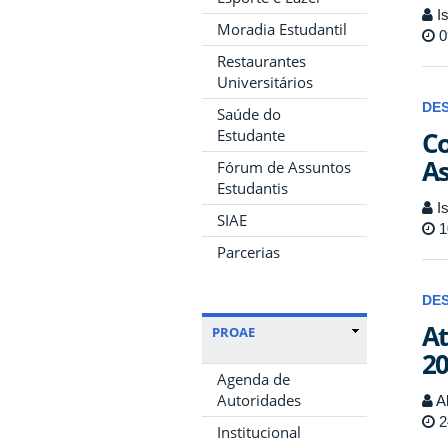
Is
Moradia Estudantil
0
Restaurantes
Universitários
DE
Saúde do
Co
Estudante
As
Fórum de Assuntos
Estudantis
Is
SIAE
1
Parcerias
DE
At
PROAE
20
Agenda de
Autoridades
Al
2
Institucional