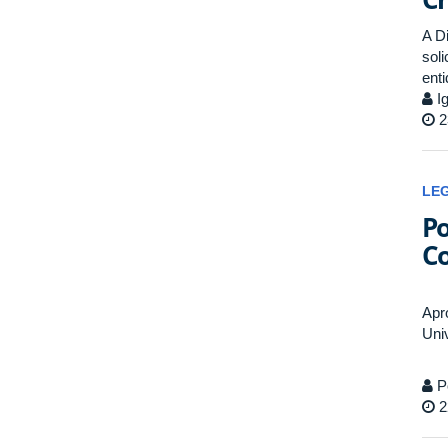
A D
sol
ent
Ig
2
LE
Po
Co
Apr
Uni
P
2