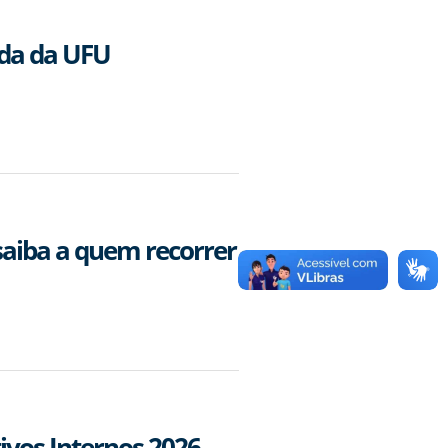
ida da UFU
aiba a quem recorrer
vos Internos 2026