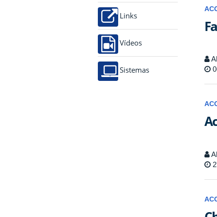
AC
Links
Fa
Vídeos
Al
0
Sistemas
AC
Ac
Al
2
AC
Ch