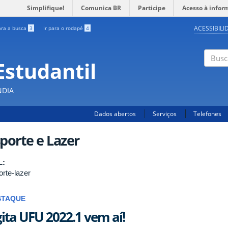
Simplifique!
Comunica BR
Participe
Acesso à infor
ACESSIBILI
ara a busca
3
Ir para o rodapé
4
Estudantil
Busc
NDIA
Dados abertos
Serviços
Telefones
porte e Lazer
L:
orte-lazer
STAQUE
ita UFU 2022.1 vem aí!