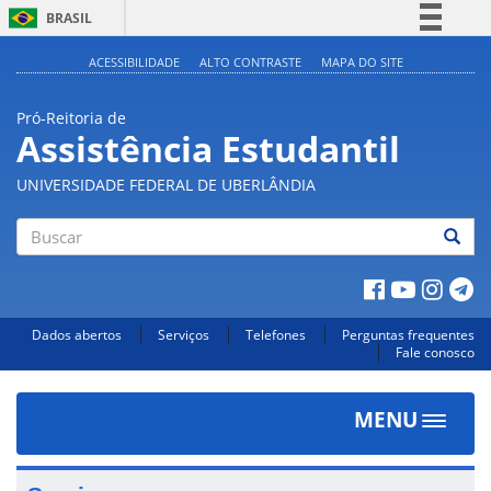
BRASIL
Simplifique!
ACESSIBILIDADE
ALTO CONTRASTE
MAPA DO SITE
Comunica BR
Pró-Reitoria de
Participe
Assistência Estudantil
Acesso à informação
UNIVERSIDADE FEDERAL DE UBERLÂNDIA
Legislação
Canais
Buscar
Dados abertos
Serviços
Telefones
Perguntas frequentes
Fale conosco
MENU
Toggle
navigat