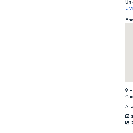
Uni
Div
End
R
Cam
Atr
d
3