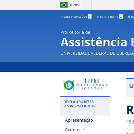
BRASIL
Ir para o conteúdo
1
Ir para o menu
2
Ir p
Pró-Reitoria de
Assistência 
UNIVERSIDADE FEDERAL DE UBERLÂ
U
RESTAURANTES
R
UNIVERSITÁRIOS
Apresentação
RU
Acontece