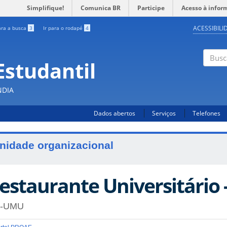
Simplifique!
Comunica BR
Participe
Acesso à infor
ACESSIBILI
ara a busca
3
Ir para o rodapé
4
Estudantil
Busc
NDIA
Dados abertos
Serviços
Telefones
nidade organizacional
estaurante Universitári
-UMU