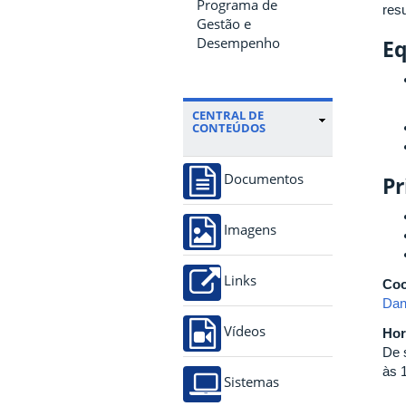
Programa de
res
Gestão e
Desempenho
Eq
CENTRAL DE
CONTEÚDOS
Pr
Documentos
Imagens
Links
Coo
Dani
Vídeos
Hor
De 
às 
Sistemas