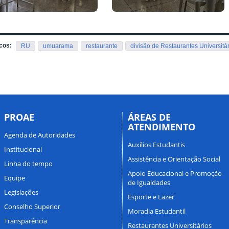
cos:
RU
umuarama
restaurante
divisão de Restaurantes Universitá
PROAE
ÁREAS DE
ATENDIMENTO
Agenda de Autoridades
Auxílios Estudantis
Institucional
Assistência e Orientação Social
Linha do tempo
Apoio Educacional e Promoção
Equipe
de Igualdades
Legislações
Esporte e Lazer
Conselho Superior
Moradia Estudantil
Transparência
Restaurantes Universitários