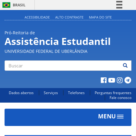
BRASIL
Simplifique!
ACESSIBILIDADE
ALTO CONTRASTE
MAPA DO SITE
Comunica BR
Pró-Reitoria de
Participe
Assistência Estudantil
Acesso à informação
UNIVERSIDADE FEDERAL DE UBERLÂNDIA
Legislação
Canais
Buscar
Dados abertos
Serviços
Telefones
Perguntas frequentes
Fale conosco
MENU
Toggle
navigat