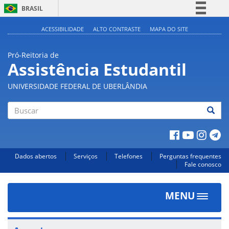
BRASIL
Simplifique!
ACESSIBILIDADE
ALTO CONTRASTE
MAPA DO SITE
Comunica BR
Pró-Reitoria de
Participe
Assistência Estudantil
Acesso à informação
UNIVERSIDADE FEDERAL DE UBERLÂNDIA
Legislação
Canais
Buscar
Dados abertos
Serviços
Telefones
Perguntas frequentes
Fale conosco
MENU
Toggle
navigat