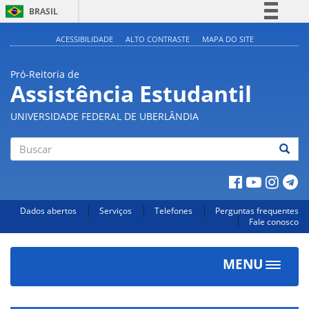
BRASIL
Simplifique!
ACESSIBILIDADE
ALTO CONTRASTE
MAPA DO SITE
Comunica BR
Pró-Reitoria de
Participe
Assistência Estudantil
Acesso à informação
UNIVERSIDADE FEDERAL DE UBERLÂNDIA
Legislação
Canais
Buscar
Dados abertos
Serviços
Telefones
Perguntas frequentes
Fale conosco
MENU
Toggle
navigat