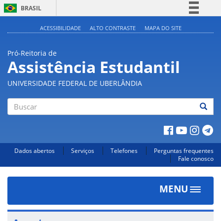
BRASIL
Simplifique!
ACESSIBILIDADE
ALTO CONTRASTE
MAPA DO SITE
Comunica BR
Pró-Reitoria de
Participe
Assistência Estudantil
Acesso à informação
UNIVERSIDADE FEDERAL DE UBERLÂNDIA
Legislação
Canais
Buscar
Dados abertos
Serviços
Telefones
Perguntas frequentes
Fale conosco
MENU
Toggle
navigat