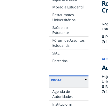
Re
Moradia Estudantil
Cr
Restaurantes
Universitários
Reg
Saúde do
Est
Estudante
P
Fórum de Assuntos
1
Estudantis
SIAE
AC
Parcerias
Au
Hoj
PROAE
Uni
Bi
Agenda de
1
Autoridades
Institucional