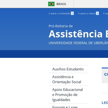
BRASIL
Ir para o conteúdo
1
Ir para o menu
2
Ir p
Pró-Reitoria de
Assistência 
UNIVERSIDADE FEDERAL DE UBERLÂ
Auxílios Estudantis
c
Assistência e
Orientação Social
Apoio Educacional
e Promoção de
Igualdades
LE
Esporte e Lazer