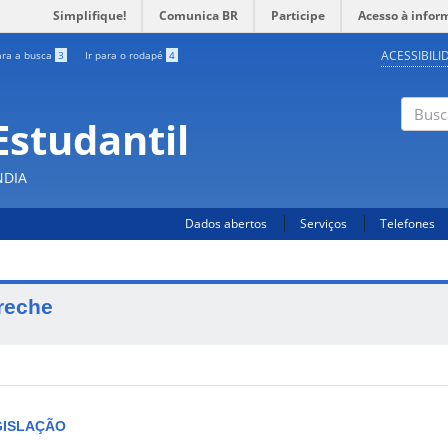
Simplifique!
Comunica BR
Participe
Acesso à infor
ACESSIBILI
ara a busca
3
Ir para o rodapé
4
Estudantil
Busc
NDIA
Dados abertos
Serviços
Telefones
reche
GISLAÇÃO