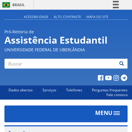
BRASIL
Simplifique!
ACESSIBILIDADE
ALTO CONTRASTE
MAPA DO SITE
Comunica BR
Pró-Reitoria de
Participe
Assistência Estudantil
Acesso à informação
UNIVERSIDADE FEDERAL DE UBERLÂNDIA
Legislação
Canais
Buscar
Dados abertos
Serviços
Telefones
Perguntas frequentes
Fale conosco
MENU
Toggle
navigat