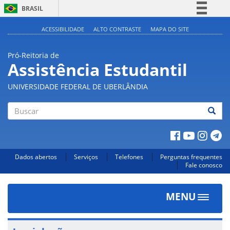
BRASIL
Simplifique!
ACESSIBILIDADE
ALTO CONTRASTE
MAPA DO SITE
Comunica BR
Pró-Reitoria de
Participe
Assistência Estudantil
Acesso à informação
UNIVERSIDADE FEDERAL DE UBERLÂNDIA
Legislação
Canais
Buscar
Dados abertos
Serviços
Telefones
Perguntas frequentes
Fale conosco
MENU
Toggle
navigat