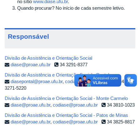
no sítio
www.diase.ufu.br
.
Quando procurar? No início de cada semestre letivo.
Responsável
Divisão de Assistência e Orientação Social
diase@proae.ufu.br
34 3291-8377
Divisão de Assistência e Orientação Social - Pontal
diasepontal@proae.ufu.br
,
codiase@proae.ufu.br
34
3271-5220
Divisão de Assistência e Orientação Social - Monte Carmelo
diase@proae.ufu.br
,
codiase@proae.ufu.br
34 3810-1023
Divisão de Assistência e Orientação Social - Patos de Minas
diase@proae.ufu.br
,
codiase@proae.ufu.br
34 3825-8817