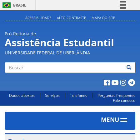
BRASIL
Simplifique!
ACESSIBILIDADE
ALTO CONTRASTE
MAPA DO SITE
Comunica BR
Pró-Reitoria de
Participe
Assistência Estudantil
Acesso à informação
UNIVERSIDADE FEDERAL DE UBERLÂNDIA
Legislação
Canais
Buscar
Dados abertos
Serviços
Telefones
Perguntas frequentes
Fale conosco
MENU
Toggle
navigat