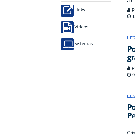
âmb
P
Links
1
Vídeos
LE
Sistemas
Po
gr
P
0
LE
Po
P
Cri