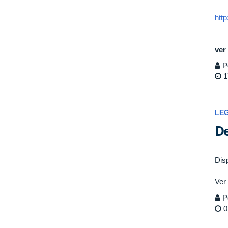
http
ver
P
1
LE
De
Dis
Ver
P
0