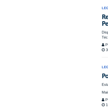
LE
Re
Pe
Dis
Téc
P
3
LE
Po
Est
Mai
P
1