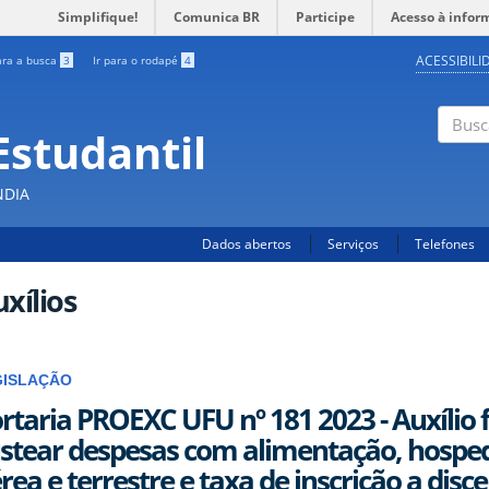
Simplifique!
Comunica BR
Participe
Acesso à infor
ACESSIBILI
ara a busca
3
Ir para o rodapé
4
Estudantil
Busc
NDIA
Dados abertos
Serviços
Telefones
xílios
GISLAÇÃO
rtaria PROEXC UFU nº 181 2023 - Auxílio 
stear despesas com alimentação, hosp
rea e terrestre e taxa de inscrição a dis