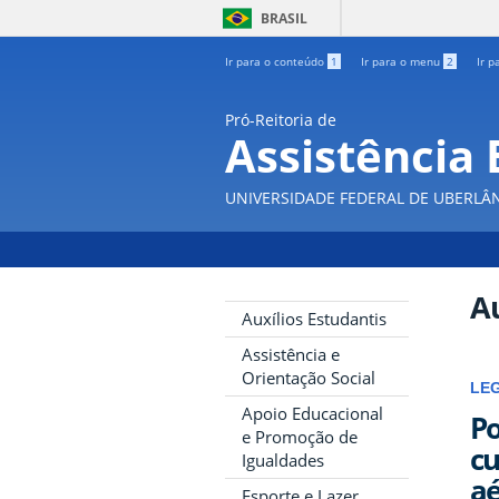
BRASIL
Ir para o conteúdo
1
Ir para o menu
2
Ir p
Pró-Reitoria de
Assistência 
UNIVERSIDADE FEDERAL DE UBERLÂ
Au
Auxílios Estudantis
Assistência e
Orientação Social
LE
Apoio Educacional
Po
e Promoção de
cu
Igualdades
aé
Esporte e Lazer