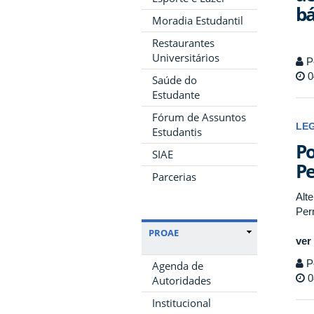
bá
Moradia Estudantil
Restaurantes
Universitários
P
0
Saúde do
Estudante
Fórum de Assuntos
LE
Estudantis
Po
SIAE
P
Parcerias
Alt
Per
PROAE
ver
P
Agenda de
0
Autoridades
Institucional