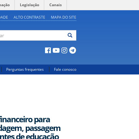
mação
Legislação
Canais
DADE
ALTO CONTRASTE
MAPA DO SITE
ar
Perguntas frequentes
Fale conosco
financeiro para
edagem, passagem
centes de educação