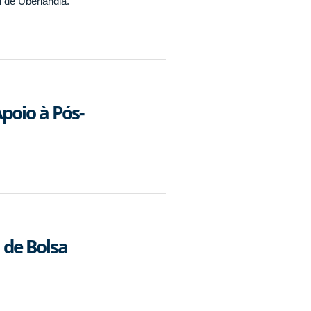
l de Uberlândia.
poio à Pós-
 de Bolsa