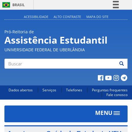
BRASIL
Simplifique!
ACESSIBILIDADE
ALTO CONTRASTE
MAPA DO SITE
Comunica BR
Pró-Reitoria de
Participe
Assistência Estudantil
Acesso à informação
UNIVERSIDADE FEDERAL DE UBERLÂNDIA
Legislação
Canais
Buscar
Dados abertos
Serviços
Telefones
Perguntas frequentes
Fale conosco
MENU
Toggle
navigat