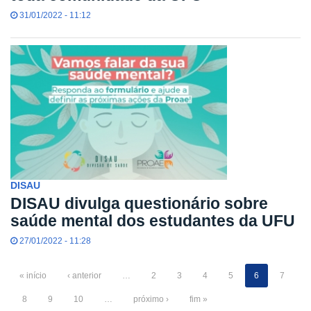
31/01/2022 - 11:12
DISAU
DISAU divulga questionário sobre
saúde mental dos estudantes da UFU
27/01/2022 - 11:28
« início
‹ anterior
…
2
3
4
5
6
7
8
9
10
…
próximo ›
fim »