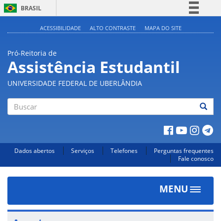
BRASIL
Simplifique!
ACESSIBILIDADE
ALTO CONTRASTE
MAPA DO SITE
Comunica BR
Pró-Reitoria de
Participe
Assistência Estudantil
Acesso à informação
UNIVERSIDADE FEDERAL DE UBERLÂNDIA
Legislação
Canais
Buscar
Dados abertos
Serviços
Telefones
Perguntas frequentes
Fale conosco
MENU
Toggle
navigat