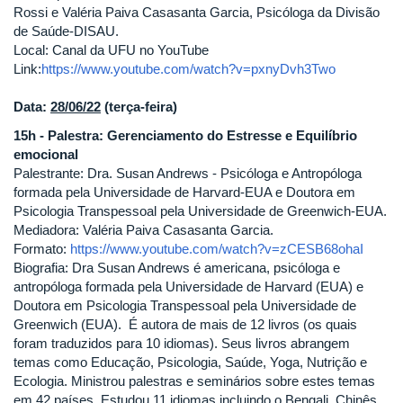
Rossi e Valéria Paiva Casasanta Garcia, Psicóloga da Divisão
de Saúde-DISAU.
Local: Canal da UFU no YouTube
Link:
https://www.youtube.com/watch?v=pxnyDvh3Two
Data:
28/06/22
(terça-feira)
15h - Palestra: Gerenciamento do Estresse e Equilíbrio
emocional
Palestrante: Dra. Susan Andrews - Psicóloga e Antropóloga
formada pela Universidade de Harvard-EUA e Doutora em
Psicologia Transpessoal pela Universidade de Greenwich-EUA.
Mediadora: Valéria Paiva Casasanta Garcia.
Formato:
https://www.youtube.com/watch?v=zCESB68ohaI
Biografia:
Dra Susan Andrews é americana, psicóloga e
antropóloga formada pela Universidade de Harvard (EUA) e
Doutora em Psicologia Transpessoal pela Universidade de
Greenwich (EUA). É autora de mais de 12 livros (os quais
foram traduzidos para 10 idiomas). Seus livros abrangem
temas como Educação, Psicologia, Saúde, Yoga, Nutrição e
Ecologia. Ministrou palestras e seminários sobre estes temas
em 42 países. Estudou 11 idiomas incluindo o Bengali, Chinês