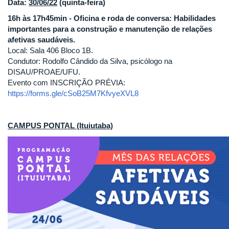
Data:
30/06/22
(quinta-feira)
16h às 17h45min - Oficina e roda de conversa: Habilidades
importantes para a construção e manutenção de relações
afetivas saudáveis.
Local: Sala 406 Bloco 1B.
Condutor: Rodolfo Cândido da Silva, psicólogo na
DISAU/PROAE/UFU.
Evento com INSCRIÇÃO PRÉVIA:
https://forms.gle/cSoB25M7KfvyeXVL8
CAMPUS PONTAL (Ituiutaba)