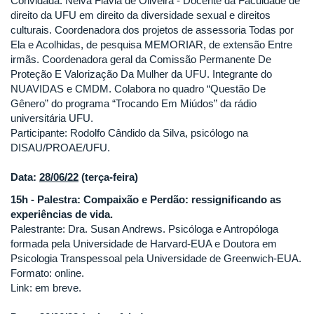
Convidada: Neiva Flávia de Oliveira - Docente da Faculdade de
direito da UFU em direito da diversidade sexual e direitos
culturais. Coordenadora dos projetos de assessoria Todas por
Ela e Acolhidas, de pesquisa MEMORIAR, de extensão Entre
irmãs. Coordenadora geral da Comissão Permanente De
Proteção E Valorização Da Mulher da UFU. Integrante do
NUAVIDAS e CMDM. Colabora no quadro “Questão De
Gênero” do programa “Trocando Em Miúdos” da rádio
universitária UFU.
Participante: Rodolfo Cândido da Silva, psicólogo na
DISAU/PROAE/UFU.
Data:
28/06/22
(terça-feira)
15h - Palestra: Compaixão e Perdão: ressignificando as
experiências de vida.
Palestrante: Dra. Susan Andrews. Psicóloga e Antropóloga
formada pela Universidade de Harvard-EUA e Doutora em
Psicologia Transpessoal pela Universidade de Greenwich-EUA.
Formato: online.
Link: em breve.