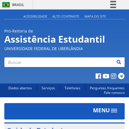
BRASIL
Simplifique!
ACESSIBILIDADE
ALTO CONTRASTE
MAPA DO SITE
Comunica BR
Pró-Reitoria de
Participe
Assistência Estudantil
Acesso à informação
UNIVERSIDADE FEDERAL DE UBERLÂNDIA
Legislação
Canais
Buscar
Dados abertos
Serviços
Telefones
Perguntas frequentes
Fale conosco
MENU
Toggle
navigat