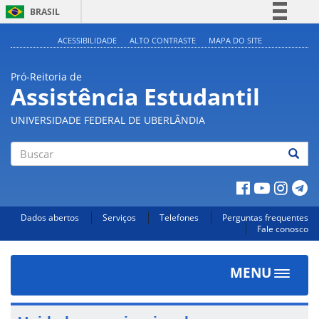
BRASIL
Simplifique!
ACESSIBILIDADE
ALTO CONTRASTE
MAPA DO SITE
Comunica BR
Pró-Reitoria de
Participe
Assistência Estudantil
Acesso à informação
UNIVERSIDADE FEDERAL DE UBERLÂNDIA
Legislação
Canais
Buscar
Dados abertos
Serviços
Telefones
Perguntas frequentes
Fale conosco
MENU
Toggle
navigat