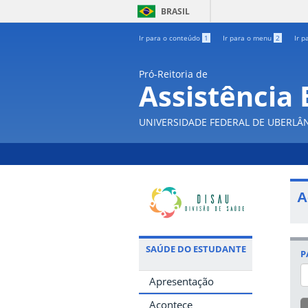
BRASIL
Ir para o conteúdo
1
Ir para o menu
2
Ir p
Pró-Reitoria de
Assistência 
UNIVERSIDADE FEDERAL DE UBERLÂ
A
SAÚDE DO ESTUDANTE
P
Apresentação
Acontece