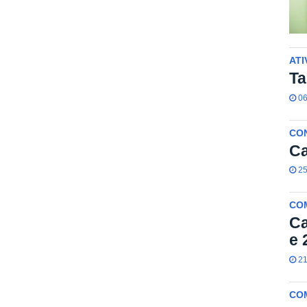
ATI
Ta
06
CO
Ca
25
CO
Ca
e 
21
CO