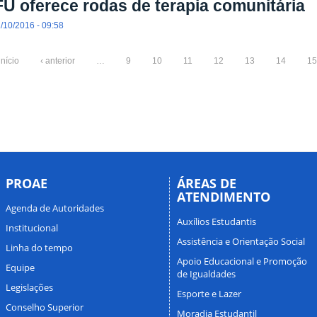
U oferece rodas de terapia comunitária
/10/2016 - 09:58
início
‹ anterior
…
9
10
11
12
13
14
15
PROAE
ÁREAS DE
ATENDIMENTO
Agenda de Autoridades
Auxílios Estudantis
Institucional
Assistência e Orientação Social
Linha do tempo
Apoio Educacional e Promoção
Equipe
de Igualdades
Legislações
Esporte e Lazer
Conselho Superior
Moradia Estudantil