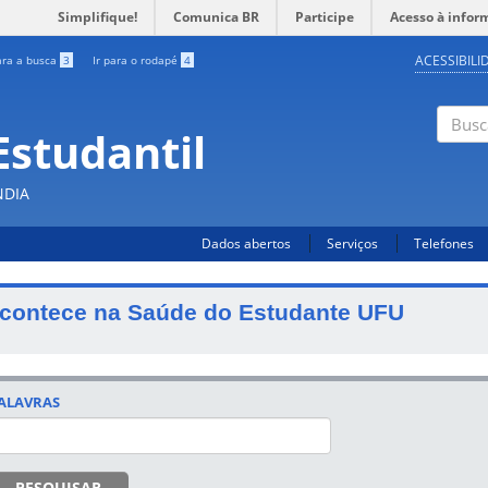
Simplifique!
Comunica BR
Participe
Acesso à infor
ACESSIBILI
ara a busca
3
Ir para o rodapé
4
Estudantil
Busc
NDIA
Dados abertos
Serviços
Telefones
contece na Saúde do Estudante UFU
ALAVRAS
PESQUISAR