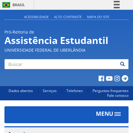
BRASIL
Simplifique!
ACESSIBILIDADE
ALTO CONTRASTE
MAPA DO SITE
Comunica BR
Pró-Reitoria de
Participe
Assistência Estudantil
Acesso à informação
UNIVERSIDADE FEDERAL DE UBERLÂNDIA
Legislação
Canais
Buscar
Dados abertos
Serviços
Telefones
Perguntas frequentes
Fale conosco
MENU
Toggle
navigat