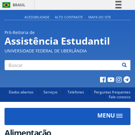
BRASIL
Simplifique!
ACESSIBILIDADE
ALTO CONTRASTE
MAPA DO SITE
Comunica BR
Pró-Reitoria de
Participe
Assistência Estudantil
Acesso à informação
UNIVERSIDADE FEDERAL DE UBERLÂNDIA
Legislação
Canais
Buscar
Dados abertos
Serviços
Telefones
Perguntas frequentes
Fale conosco
MENU
Toggle
navigat
Alimentação