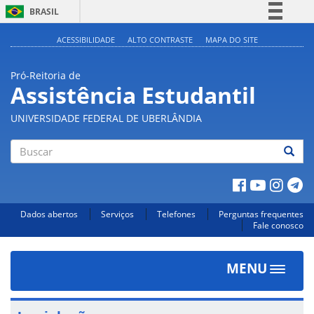
BRASIL
Simplifique!
ACESSIBILIDADE
ALTO CONTRASTE
MAPA DO SITE
Comunica BR
Pró-Reitoria de
Participe
Assistência Estudantil
Acesso à informação
UNIVERSIDADE FEDERAL DE UBERLÂNDIA
Legislação
Canais
Buscar
Dados abertos
Serviços
Telefones
Perguntas frequentes
Fale conosco
MENU
Toggle
navigat