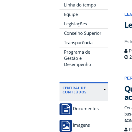
Linha do tempo
Equipe
LE
Le
Legislações
Conselho Superior
Est
Transparência
P
Programa de
2
Gestão e
Desempenho
PE
Qu
CENTRAL DE
CONTEÚDOS
ac
Os 
Documentos
bus
aca
Imagens
P