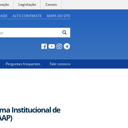
mação
Legislação
Canais
DADE
ALTO CONTRASTE
MAPA DO SITE
ar
Perguntas frequentes
Fale conosco
ma Institucional de
AAP)