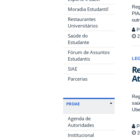
Reg
Moradia Estudantil
PIA
Restaurantes
out
Universitários
P
Saúde do
2
Estudante
Fórum de Assuntos
Estudantis
LE
Re
SIAE
At
Parcerias
Reg
saú
PROAE
Ube
Agenda de
Autoridades
P
2
Institucional