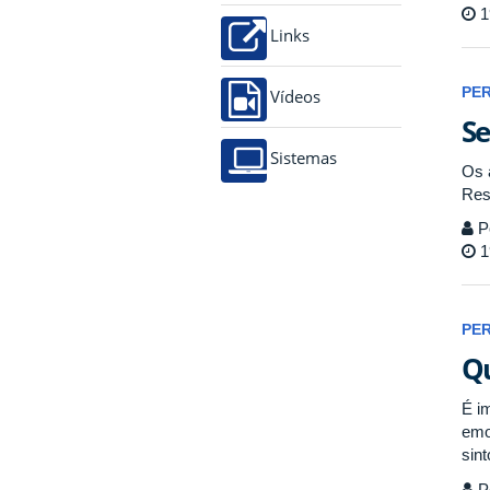
1
Links
PE
Vídeos
Se
Sistemas
Os 
Res
P
1
PE
Qu
É i
emo
sin
P