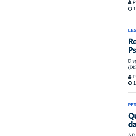
P
1
LE
Re
Ps
Dis
(DI
P
1
PE
Qu
da
A D