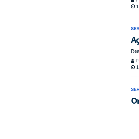
1
SE
Aç
Rea
P
1
SE
Or