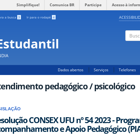
Simplifique!
Comunica BR
Participe
Acesso à infor
ACESSIBILI
ara a busca
3
Ir para o rodapé
4
Estudantil
Busc
NDIA
Dados abertos
Serviços
Telefones
endimento pedagógico / psicológico
GISLAÇÃO
solução CONSEX UFU nº 54 2023 - Progra
ompanhamento e Apoio Pedagógico (PI