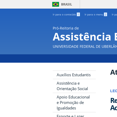
BRASIL
Ir para o conteúdo
1
Ir para o menu
2
Ir p
Pró-Reitoria de
Assistência 
UNIVERSIDADE FEDERAL DE UBERLÂ
At
Auxílios Estudantis
Assistência e
Orientação Social
LE
Apoio Educacional
Re
e Promoção de
Ac
Igualdades
Esporte e Lazer