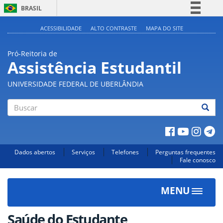
BRASIL
Simplifique!
ACESSIBILIDADE
ALTO CONTRASTE
MAPA DO SITE
Comunica BR
Pró-Reitoria de
Participe
Assistência Estudantil
Acesso à informação
UNIVERSIDADE FEDERAL DE UBERLÂNDIA
Legislação
Canais
Buscar
Dados abertos
Serviços
Telefones
Perguntas frequentes
Fale conosco
MENU
Toggle
navigat
Saúde do Estudante