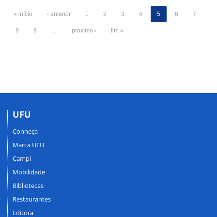
« início
‹ anterior
1
2
3
4
5
6
7
8
9
…
próximo ›
fim »
UFU
Conheça
Marca UFU
Campi
Mobilidade
Bibliotecas
Restaurantes
Editora