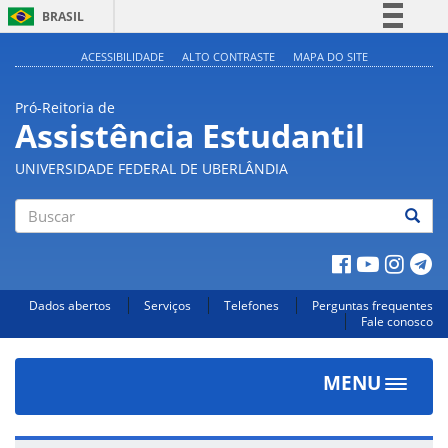
BRASIL
Simplifique!
ACESSIBILIDADE
ALTO CONTRASTE
MAPA DO SITE
Comunica BR
Pró-Reitoria de
Participe
Assistência Estudantil
Acesso à informação
UNIVERSIDADE FEDERAL DE UBERLÂNDIA
Legislação
Canais
Buscar
Dados abertos
Serviços
Telefones
Perguntas frequentes
Fale conosco
MENU
Toggle
navigat