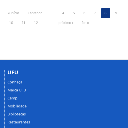
« início
‹ anterior
…
4
5
6
7
8
9
10
11
12
…
próximo ›
fim »
UFU
Conheça
Marca UFU
Campi
Mobilidade
Bibliotecas
Restaurantes