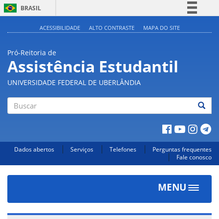
BRASIL
Simplifique!
ACESSIBILIDADE
ALTO CONTRASTE
MAPA DO SITE
Comunica BR
Pró-Reitoria de
Participe
Assistência Estudantil
Acesso à informação
UNIVERSIDADE FEDERAL DE UBERLÂNDIA
Legislação
Canais
Buscar
Dados abertos
Serviços
Telefones
Perguntas frequentes
Fale conosco
MENU
Toggle
navigat