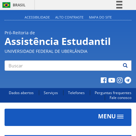
BRASIL
Simplifique!
ACESSIBILIDADE
ALTO CONTRASTE
MAPA DO SITE
Comunica BR
Pró-Reitoria de
Participe
Assistência Estudantil
Acesso à informação
UNIVERSIDADE FEDERAL DE UBERLÂNDIA
Legislação
Canais
Buscar
Dados abertos
Serviços
Telefones
Perguntas frequentes
Fale conosco
MENU
Toggle
navigat