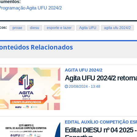
cumentos:
Programação Agita UFU 2024/2
cos:
proae
diesu
esporte e lazer
Agita UFU
agita ufu 2024/2
onteúdos Relacionados
AGITA UFU 2024/2
Agita UFU 2024/2 retorn
20/08/2024 - 13:48
EDITAL AUXÍLIO COMPETIÇÃO ES
Edital DIESU nº 04 2025 