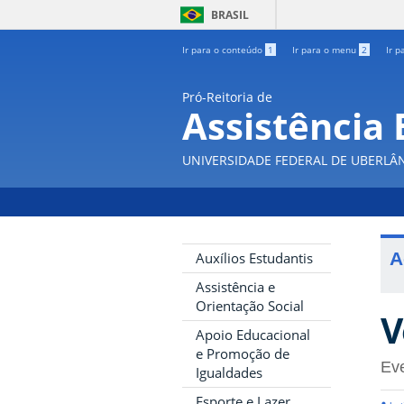
BRASIL
Ir para o conteúdo
1
Ir para o menu
2
Ir p
Pró-Reitoria de
Assistência 
UNIVERSIDADE FEDERAL DE UBERLÂ
A
Auxílios Estudantis
Assistência e
Orientação Social
V
Apoio Educacional
e Promoção de
Eve
Igualdades
Esporte e Lazer