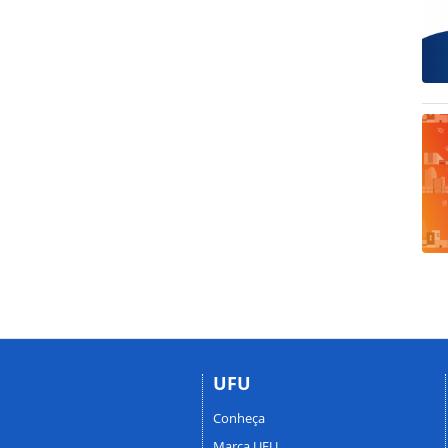
UFU
Conheça
Marca UFU