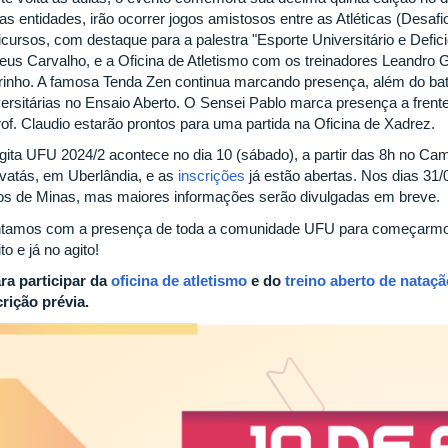
as entidades, irão ocorrer jogos amistosos entre as Atléticas (Desafio 
icursos, com destaque para a palestra "Esporte Universitário e Defic
eus Carvalho, e a Oficina de Atletismo com os treinadores Leandro G
arinho. A famosa Tenda Zen continua marcando presença, além do bat
versitárias no Ensaio Aberto. O Sensei Pablo marca presença a frente
rof. Claudio estarão prontos para uma partida na Oficina de Xadrez.
gita UFU 2024/2 acontece no dia 10 (sábado), a partir das 8h no C
vatás, em Uberlândia, e as
inscrições
já estão abertas. Nos dias 3
os de Minas, mas maiores informações serão divulgadas em breve.
tamos com a presença de toda a comunidade UFU para começarmo
ito e já no agito!
ara participar da
oficina de atletismo
e do
treino aberto de nataçã
crição prévia.