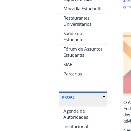
Let
02/
Moradia Estudantil
Restaurantes
Universitários
Saúde do
Estudante
Fórum de Assuntos
Estudantis
SIAE
Parcerias
PROAE
O A
Fed
Agenda de
dos
Autoridades
ati
Institucional
Nes