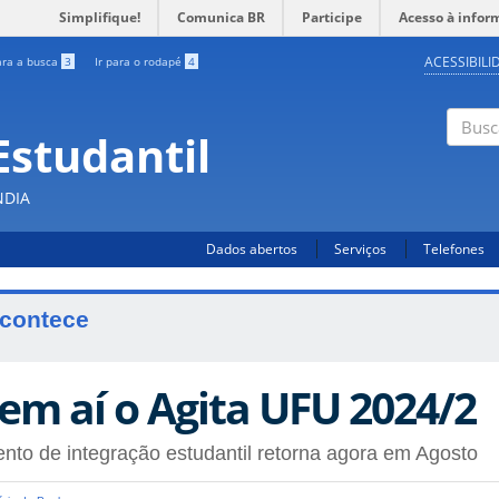
Simplifique!
Comunica BR
Participe
Acesso à infor
ACESSIBILI
ara a busca
3
Ir para o rodapé
4
Estudantil
Busc
NDIA
Dados abertos
Serviços
Telefones
contece
em aí o Agita UFU 2024/2
nto de integração estudantil retorna agora em Agosto