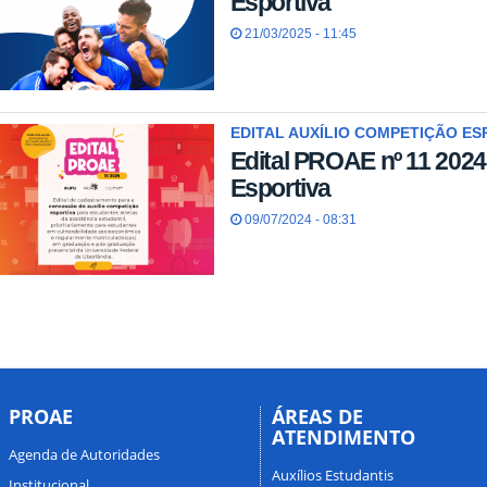
Esportiva
21/03/2025 - 11:45
EDITAL AUXÍLIO COMPETIÇÃO ES
Edital PROAE nº 11 2024
Esportiva
09/07/2024 - 08:31
PROAE
ÁREAS DE
ATENDIMENTO
Agenda de Autoridades
Auxílios Estudantis
Institucional