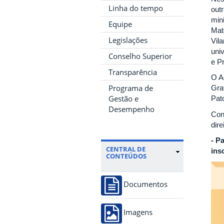
Linha do tempo
outr
min
Equipe
Mat
Legislações
Vil
uni
Conselho Superior
e P
Transparência
O A
Programa de
Gra
Gestão e
Pat
Desempenho
Con
dire
- P
CENTRAL DE
ins
CONTEÚDOS
Documentos
Imagens