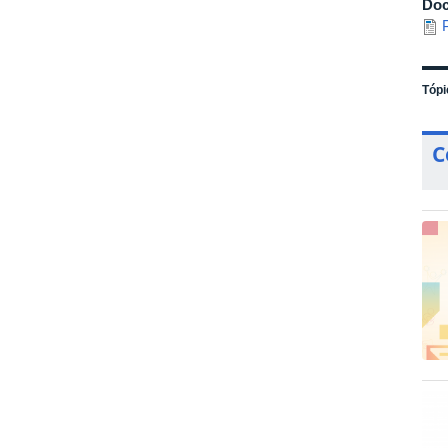
Do
Tópi
C