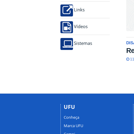
Links
Vídeos
DIS
Sistemas
Re
11
UFU
Conheça
Marca UFU
Campi