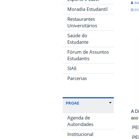
Jul
Moradia Estudantil
22/
Restaurantes
Universitários
Saúde do
Estudante
Fórum de Assuntos
Estudantis
SIAE
Parcerias
PROAE
A D
Agenda de
aos
Autoridades
PER
Institucional
PER