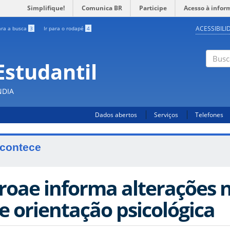
Simplifique!
Comunica BR
Participe
Acesso à infor
ACESSIBILI
ara a busca
3
Ir para o rodapé
4
Estudantil
Busc
NDIA
Dados abertos
Serviços
Telefones
contece
roae informa alterações n
e orientação psicológica