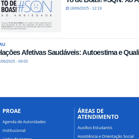
18/06/2025 - 12:19
AU
lações Afetivas Saudáveis: Autoestima e Qual
/06/2025 - 09:05
PROAE
ÁREAS DE
ATENDIMENTO
Agenda de Autoridades
Auxílios Estudantis
Institucional
Assistência e Orientação Social
Linha do tempo