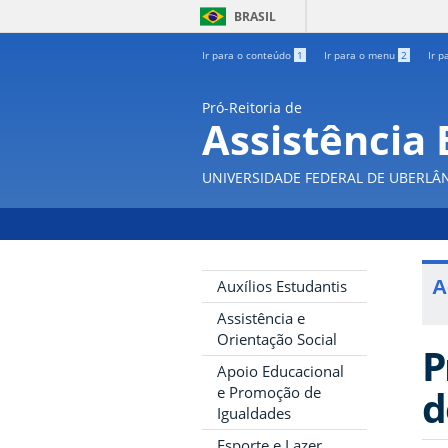
BRASIL
Ir para o conteúdo
1
Ir para o menu
2
Ir p
Pró-Reitoria de
Assistência 
UNIVERSIDADE FEDERAL DE UBERLÂ
A
Auxílios Estudantis
Assistência e
Orientação Social
P
Apoio Educacional
d
e Promoção de
Igualdades
Esporte e Lazer