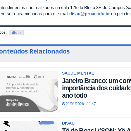
atendimentos são realizados na sala 125 do Bloco 3E do Campus Sa
em ser encaminhadas para o e-mail
disau@proae.ufu.br
ou pelo te
cos:
disau
onteúdos Relacionados
SAÚDE MENTAL
Janeiro Branco: um convi
importância dos cuidad
ano todo
21/01/2026 - 11:47
DISAU
Tô de Boas! #SQN: Xô 