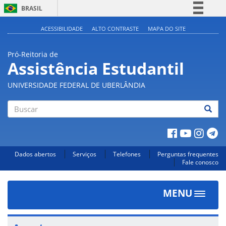
BRASIL
Simplifique!
ACESSIBILIDADE
ALTO CONTRASTE
MAPA DO SITE
Comunica BR
Pró-Reitoria de
Participe
Assistência Estudantil
Acesso à informação
UNIVERSIDADE FEDERAL DE UBERLÂNDIA
Legislação
Canais
Buscar
Dados abertos
Serviços
Telefones
Perguntas frequentes
Fale conosco
MENU
Toggle
navigat