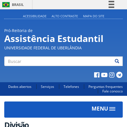
BRASIL
Simplifique!
ACESSIBILIDADE
ALTO CONTRASTE
MAPA DO SITE
Comunica BR
Pró-Reitoria de
Participe
Assistência Estudantil
Acesso à informação
UNIVERSIDADE FEDERAL DE UBERLÂNDIA
Legislação
Canais
Buscar
Dados abertos
Serviços
Telefones
Perguntas frequentes
Fale conosco
MENU
Toggle
navigat
Divisão