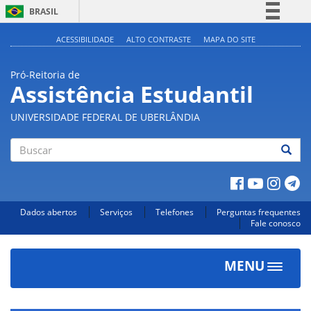
BRASIL
Simplifique!
ACESSIBILIDADE
ALTO CONTRASTE
MAPA DO SITE
Comunica BR
Pró-Reitoria de
Participe
Assistência Estudantil
Acesso à informação
UNIVERSIDADE FEDERAL DE UBERLÂNDIA
Legislação
Canais
Buscar
Dados abertos
Serviços
Telefones
Perguntas frequentes
Fale conosco
MENU
Toggle
navigat