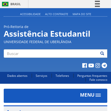
BRASIL
Simplifique!
ACESSIBILIDADE
ALTO CONTRASTE
MAPA DO SITE
Comunica BR
Pró-Reitoria de
Participe
Assistência Estudantil
Acesso à informação
UNIVERSIDADE FEDERAL DE UBERLÂNDIA
Legislação
Canais
Buscar
Dados abertos
Serviços
Telefones
Perguntas frequentes
Fale conosco
MENU
Toggle
navigat